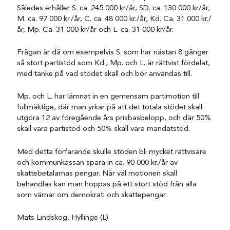
Således erhåller S. ca. 245 000 kr/år, SD. ca. 130 000 kr/år,
M. ca. 97 000 kr./år, C. ca. 48 000 kr./år, Kd. Ca. 31 000 kr./
år, Mp. Ca. 31 000 kr/år och L. ca. 31 000 kr/år.
Frågan är då om exempelvis S. som har nästan 8 gånger
så stort partistöd som Kd., Mp. och L. är rättvist fördelat,
med tanke på vad stödet skall och bör användas till.
Mp. och L. har lämnat in en gemensam partimotion till
fullmäktige, där man yrkar på att det totala stödet skall
utgöra 12 av föregående års prisbasbelopp, och där 50%
skall vara partistöd och 50% skall vara mandatstöd.
Med detta förfarande skulle stöden bli mycket rättvisare
och kommunkassan spara in ca. 90 000 kr./år av
skattebetalarnas pengar. När väl motionen skall
behandlas kan man hoppas på ett stort stöd från alla
som värnar om demokrati och skattepengar.
Mats Lindskog, Hyllinge (L)