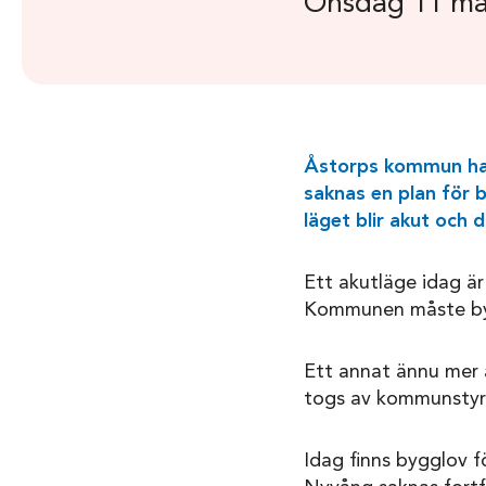
Onsdag 11 ma
Åstorps kommun har 
saknas en plan för b
läget blir akut och 
Ett akutläge idag är
Kommunen måste byg
Ett annat ännu mer a
togs av kommunstyre
Idag finns bygglov 