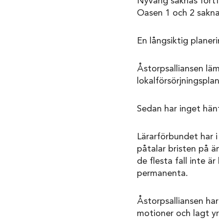
Nyvång saknas fortf
Oasen 1 och 2 sakna
En långsiktig planeri
Åstorpsalliansen lä
lokalförsörjningspla
Sedan har inget hän
Lärarförbundet har i
påtalar bristen på ä
de flesta fall inte 
permanenta.
Åstorpsalliansen har
motioner och lagt y