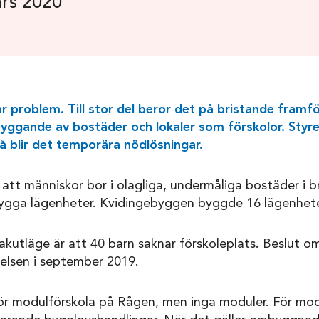
rs 2020
problem. Till stor del beror det på bristande framfö
yggande av bostäder och lokaler som förskolor. Styret 
då blir det temporära nödlösningar.
 att människor bor i olagliga, undermåliga bostäder i b
ga lägenheter. Kvidingebyggen byggde 16 lägenhete
kutläge är att 40 barn saknar förskoleplats. Beslut o
lsen i september 2019.
för modulförskola på Rågen, men inga moduler. För mod