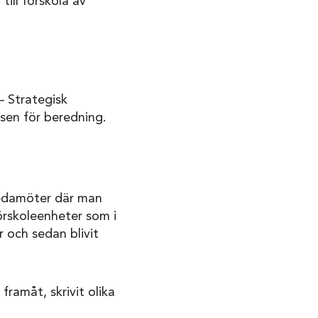
ill förskola av
– Strategisk
sen för beredning.
 ledamöter där man
örskoleenheter som i
 och sedan blivit
ramåt, skrivit olika