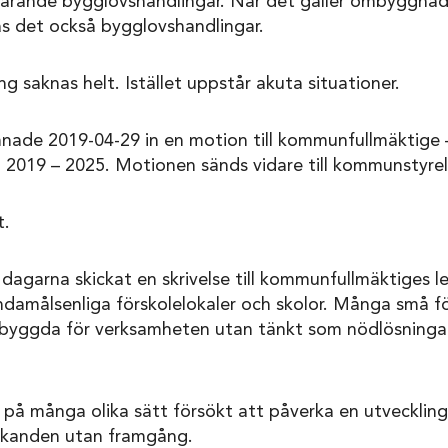
arande bygglovshandlingar. När det gäller ombyggnad t
s det också bygglovshandlingar.
ng saknas helt. Istället uppstår akuta situationer.
mnade 2019-04-29 in en motion till kommunfullmäktige 
n 2019 – 2025. Motionen sänds vidare till kommunstyrel
t.
 dagarna skickat en skrivelse till kommunfullmäktiges
ndamålsenliga förskolelokaler och skolor. Många små f
är byggda för verksamheten utan tänkt som nödlösningar
 på många olika sätt försökt att påverka en utveckling f
rkanden utan framgång.