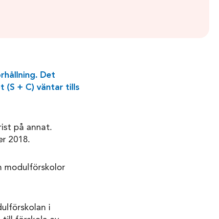
rhållning. Det
(S + C) väntar tills
rist på annat.
r 2018.
m modulförskolor
ulförskolan i