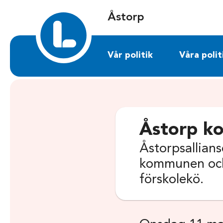
Sök på astorp.liberalerna.se
Åstorp
Vår politik
Våra polit
Åstorp k
Åstorpsallians
kommunen och 
förskolekö.