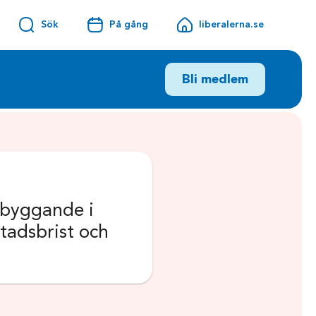
Sök
På gång
liberalerna.se
Bli medlem
e byggande i
tadsbrist och