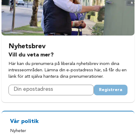
Eslöv
Skurup
Helsingborg
Staffanstorp
Hässleholm
Svalöv
Höganäs
Svedala
Hörby
Tomelilla
Nyhetsbrev
Höör
Trelleborg
Vill du veta mer?
Klippan
Vellinge
Här kan du prenumera på liberala nyhetsbrev inom dina
intresseområden. Lämna din e-postadress här, så får du en
Kristianstad
Ystad
länk för att själva hantera dina prenumerationer.
Kävlinge
Åstorp
Registrera
Landskrona
Ängelholm
Lomma
Örkelljunga
Lund
Östra Göinge
Malmö
Vår politik
Nyheter