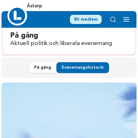
Åstorp
Bli medlem
På gång
Aktuell politik och liberala evenemang
På gång
Evenemangshistorik