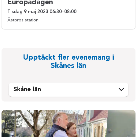
Europadagen
Tisdag 9 maj 2023 06:30–08:00
Åstorps station
Upptäckt fler evenemang i
Skånes län
Skåne län
Bjuv
Osby
Bromölla
Perstorp
Burlöv
Simrishamn
Båstad
Sjöbo